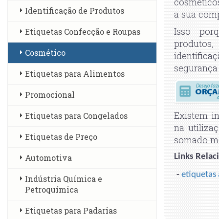
cosmético
Identificação de Produtos
a sua com
Isso por
Etiquetas Confecção e Roupas
produtos
Cosmético
identific
segurança
Etiquetas para Alimentos
Promocional
Existem i
Etiquetas para Congelados
na utiliza
Etiquetas de Preço
somado mai
Links Relac
Automotiva
-
etiquetas
Indústria Química e
Petroquímica
Etiquetas para Padarias