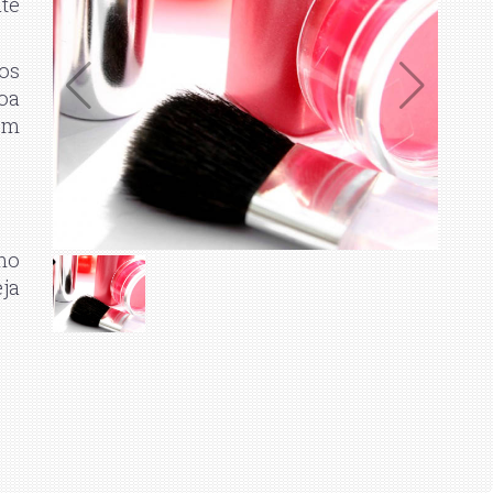
té
os
oa
em
mo
ja