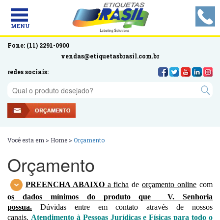
MENU
Fone: (11) 2291-0900
vendas@etiquetasbrasil.com.br
redes sociais:
Você esta em >
Home
>
Orçamento
Orçamento
PREENCHA ABAIXO
a ficha
de
orçamento online
com
o
s dados mínimos do produto que V. Senhoria
possua.
Dúvidas entre em contato através de nossos
canais.
Atendimento à Pessoas Jurídicas e Físicas para todo o