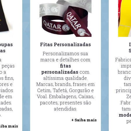
oupas
Fitas Personalizadas
das
Personalizamos sua
à
marca e detalhes com
Fabric
a peças
fitas
impr
o a
personalizadas
com
branc
s fins,
altíssima qualidade.
div
ores e
Marcas, brands, frases em
ta
ciados
Cetim, Tafetá, Gorgurão e
princi
ade em
Voal. Embalagens, Caixas,
Z
ades.
pacotes, presentes são
Fabr
padas,
atendidas.
tam
.
mode
+ Saiba mais
p
aiba mais