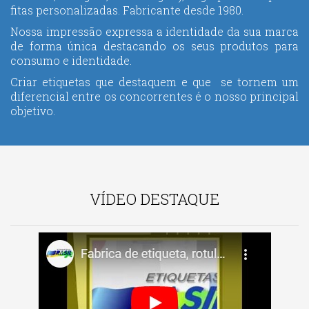
fitas personalizadas. Fabricante desde 1980.
Nossa impressão expressa a identidade da sua marca
de forma única destacando os seus produtos para
consumo e identidade.
Criar etiquetas que destaquem e que se tornem um
diferencial entre os concorrentes é o nosso principal
objetivo.
VÍDEO DESTAQUE