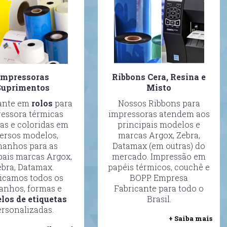
Impressoras
Ribbons Cera, Resina e
Suprimentos
Misto
ante em
rolos
para
Nossos Ribbons para
essora térmicas
impressoras atendem aos
as e coloridas em
principais modelos e
ersos modelos,
marcas Argox, Zebra,
manhos para as
Datamax (em outras) do
pais marcas Argox,
mercado. Impressão em
ebra, Datamax.
papéis térmicos, couchê e
icamos todos os
BOPP. Empresa
anhos, formas e
Fabricante para todo o
los de etiquetas
Brasil.
ersonalizadas.
+ Saiba mais