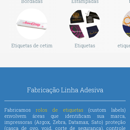
Bordadas
Estampadas
Etiquetas de cetim
Etiquetas
etiqu
Fabricação Linha Adesiva
Fabricamos
rolos de etiquetas
(custom labels)
envolvem áreas que identificam sua marca,
impressoras
(Argox, Zebra, Datamax, Sato)
proteção
(casca de ovo, void, corte de segurança), controle