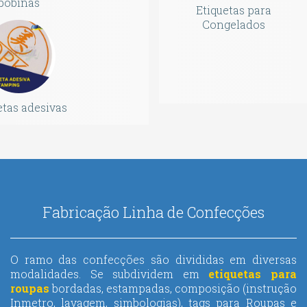
bobinas
Etiquetas para
Congelados
etas adesivas
Fabricação Linha de Confecções
O ramo das confecções são divididas em diversas
modalidades. Se subdividem em
etiquetas para
roupas
bordadas, estampadas, composição (instrução
Inmetro, lavagem, simbologias), tags para Roupas e