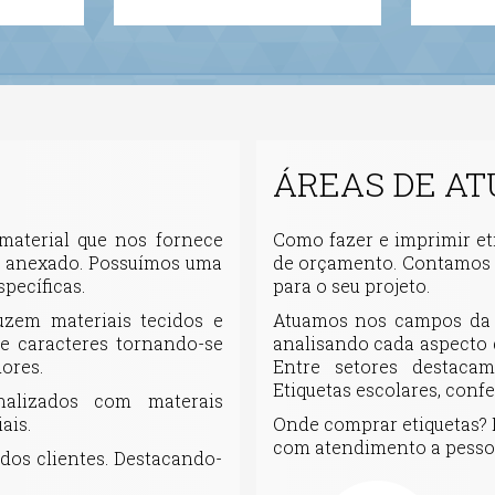
ÁREAS DE A
aterial que nos fornece
Como fazer e imprimir eti
á anexado. Possuímos uma
de orçamento. Contamos 
pecíficas.
para o seu projeto.
uzem materiais tecidos e
Atuamos nos campos da I
 e caracteres tornando-se
analisando cada aspecto 
ores.
Entre setores destacamo
Etiquetas escolares, conf
nalizados com materais
ais.
Onde comprar etiquetas? 
com atendimento a pessoas
dos clientes. Destacando-