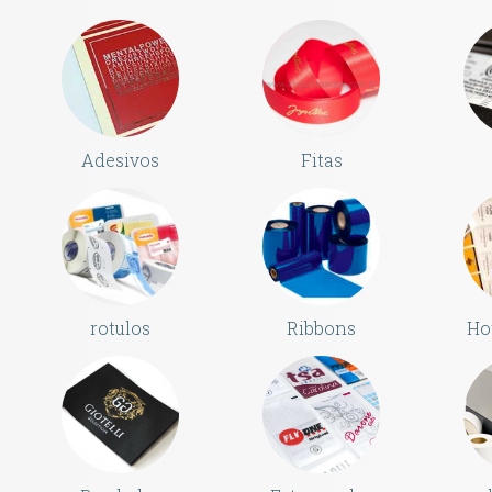
Adesivos
Fitas
rotulos
Ribbons
Ho