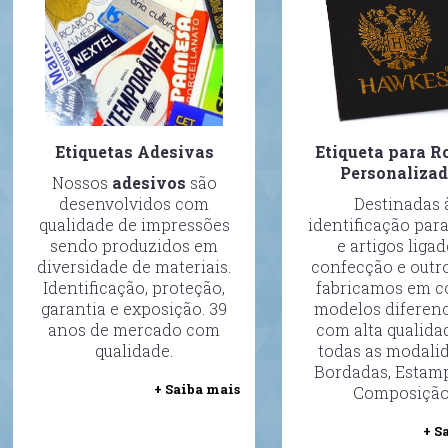
Etiquetas Adesivas
Etiqueta para R
Personaliza
Nossos
adesivos
são
desenvolvidos com
Destinadas 
qualidade de impressões
identificação par
sendo produzidos em
e artigos ligad
diversidade de materiais.
confecção e outro
Identificação, proteção,
fabricamos em c
garantia e exposição. 39
modelos diferen
anos de mercado com
com alta qualid
qualidade.
todas as modalid
Bordadas, Estam
+ Saiba mais
Composição
+ S