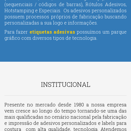
(sequenciais / códigos de barras), Rótulos Adesivos,
Hotstamping e Especiais. Os adesivos personalizados
possuem processos próprios de fabricação buscando
personalizadas a sua logo e informações.
Para fazer
etiquetas adesivas
possuímos um parque
gráfico com diversos tipos de tecnologia.
INSTITUCIONAL
Presente no mercado desde 1980 a nossa empresa
vem cresce ao longo do tempo tornando-se uma das
mais qualificadas no cenário nacional pela fabricação
e impressão de adesivos personalizados e labels para
costura com alta qualidade, tecnologia. Atendemos