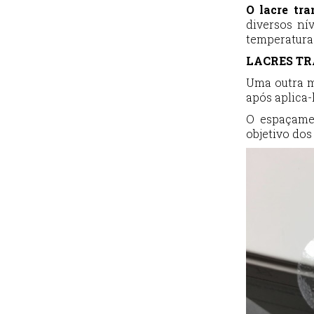
O lacre tr
diversos ní
temperaturas
LACRES TR
Uma outra 
após aplica
O espaçamen
objetivo dos 