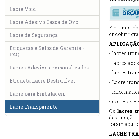
Lacre Void
Lacre Adesivo Casca de Ovo
Em um ambie
encobrir grá
Lacre de Segurança
APLICAÇÃO
Etiquetas e Selos de Garantia -
- lacres tra
FAQ
- lacres ade
Lacres Adesivos Personalizados
- lacres tra
Etiqueta Lacre Destrutível
- Lacre tra
- Informátic
Lacre para Embalagem
- correios e
Lacre Transparente
Os
lacres t
destinação 
foram adulte
LACRE TRA