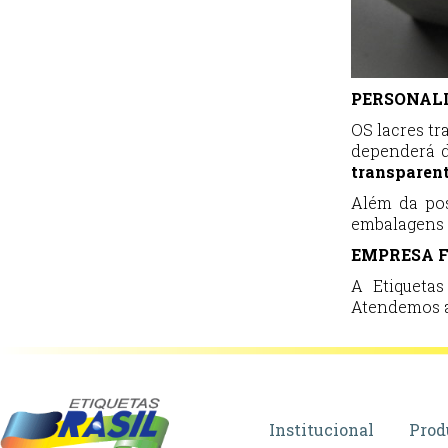
PERSONALI
OS lacres tr
dependerá d
transparent
Além da pos
embalagens 
EMPRESA F
A Etiquetas
Atendemos at
Institucional
Prod