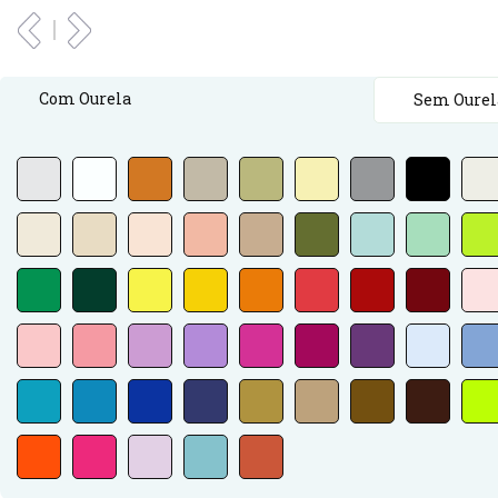
Com Ourela
Sem Ourel