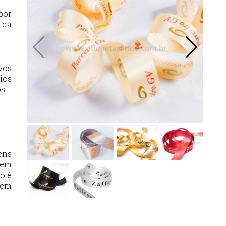
por
 da
vos
ios
s.
ens
bem
o é
 em