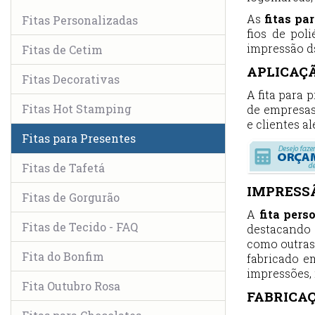
As
fitas pa
Fitas Personalizadas
fios de pol
impressão d
Fitas de Cetim
APLICAÇÃ
Fitas Decorativas
A fita para
Fitas Hot Stamping
de empresas
e clientes a
Fitas para Presentes
Fitas de Tafetá
IMPRESSÃ
Fitas de Gorgurão
A
fita pers
Fitas de Tecido - FAQ
destacando 
como outras
Fita do Bonfim
fabricado e
impressões, 
Fita Outubro Rosa
FABRICAÇ