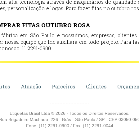
m alta tecnologia através de maquinários de qualidade 
ses, personalização e logos. Para fazer fitas no outubro 
MPRAR FITAS OUTUBRO ROSA
ábrica em São Paulo e possuímos, empresas, clientes 
r nossa equipe que lhe auxiliará em todo projeto. Para fa
conosco. 11 2291-0900
utos
Atuação
Parceiros
Clientes
Orçamen
Etiquetas Brasil Ltda © 2026 - Todos os Direitos Reservados.
Rua Brigadeiro Machado. 226 - Brás - São Paulo / SP - CEP 03050-05
Fone: (11) 2291-0900 / Fax: (11) 2291-0044