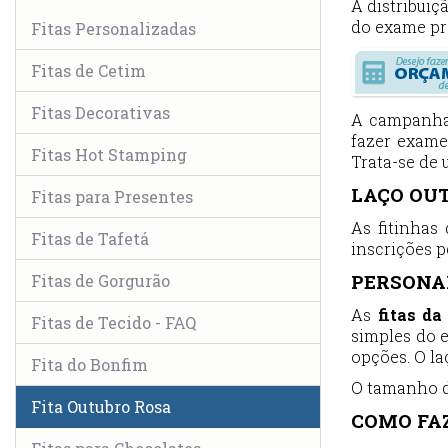
A distribuiç
do exame pr
Fitas Personalizadas
Fitas de Cetim
Fitas Decorativas
A campanha 
fazer exame
Fitas Hot Stamping
Trata-se de
LAÇO OU
Fitas para Presentes
As fitinhas
Fitas de Tafetá
inscrições 
PERSONA
Fitas de Gorgurão
As
fitas d
Fitas de Tecido - FAQ
simples do 
opções. O la
Fita do Bonfim
O tamanho da
Fita Outubro Rosa
COMO FAZ