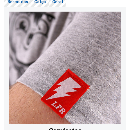
Bermudas
Calça
Geral