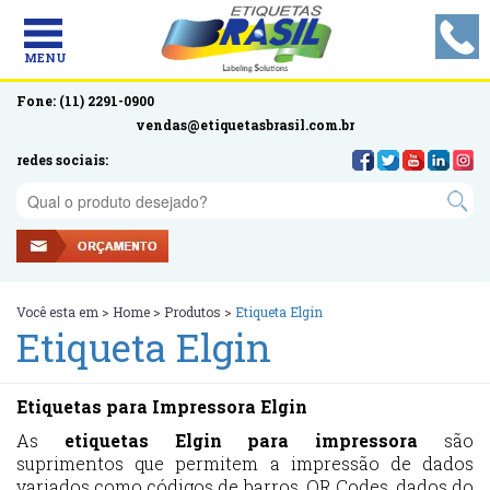
MENU
Fone: (11) 2291-0900
vendas@etiquetasbrasil.com.br
redes sociais:
Você esta em >
Home
>
Produtos
>
Etiqueta Elgin
Etiqueta Elgin
Etiquetas para Impressora Elgin
As
etiquetas Elgin para impressora
são
suprimentos que permitem a impressão de dados
variados como códigos de barros, QR Codes, dados do